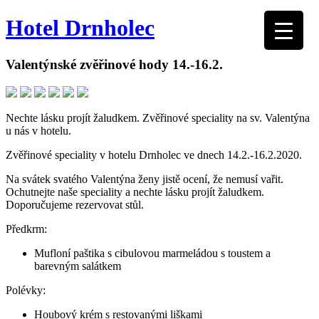
Hotel Drnholec
Valentýnské zvěřinové hody 14.-16.2.
Nechte lásku projít žaludkem. Zvěřinové speciality na sv. Valentýna
u nás v hotelu.
Zvěřinové speciality v hotelu Drnholec ve dnech 14.2.-16.2.2020.
Na svátek svatého Valentýna ženy jistě ocení, že nemusí vařit.
Ochutnejte naše speciality a nechte lásku projít žaludkem.
Doporučujeme rezervovat stůl.
Předkrm:
Mufloní paštika s cibulovou marmeládou s toustem a
barevným salátkem
Polévky:
Houbový krém s restovanými liškami