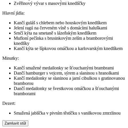
Zvěřinový vývar s masovými knedlíčky
Hlavní jídla:
Kančí guláš s chlebem nebo houskovým knedlíkem
Jelení ragú na červeném víně s domácími haluškami
Srnčí kýta na smetaně s lázeňským knedlíkem
Mufloní pečínka s brusinkovým zelím a bramborovými
knedlíky
Kančí kýta se šípkovou omáčkou a karlovarským knedlíkem
Minutky:
Kančí smažené medailonky se šťouchanými brambrami
Dančí hamburger s vejcem, sýrem a slaninou s hranolkami
Kančí medailonky se slaninou a jarní cibulkou s gratinovanou
bramborou
Dančí medailonky se švestkovou omáčkou a šťouchanými
bramborami
Dezert:
Smažená jablíčka v pivním těstíčku s vanilkovou zmrzlinou
Zamluvit stůl