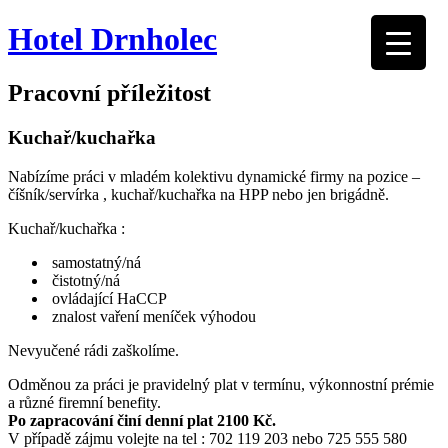
Hotel Drnholec
Pracovní příležitost
Kuchař/kuchařka
Nabízíme práci v mladém kolektivu dynamické firmy na pozice –
číšník/servírka , kuchař/kuchařka na HPP nebo jen brigádně.
Kuchař/kuchařka :
samostatný/ná
čistotný/ná
ovládající HaCCP
znalost vaření meníček výhodou
Nevyučené rádi zaškolíme.
Odměnou za práci je pravidelný plat v termínu, výkonnostní prémie
a různé firemní benefity.
Po zapracování činí denní plat 2100 Kč.
V případě zájmu volejte na tel : 702 119 203 nebo 725 555 580